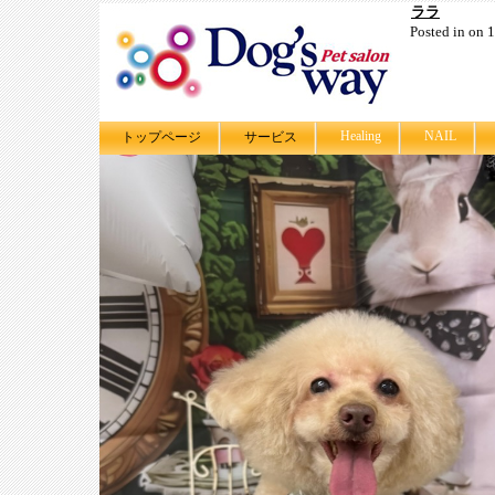
ララ
Posted in on
Healing
NAIL
トップページ
サービス