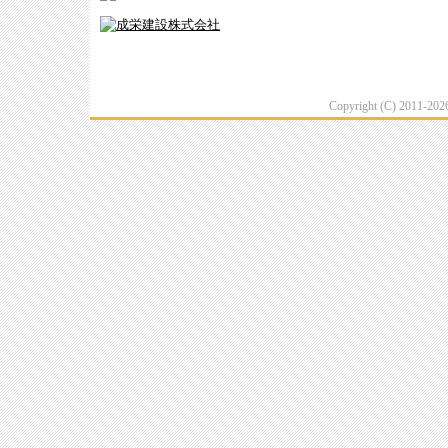
Copyright (C) 2011-20