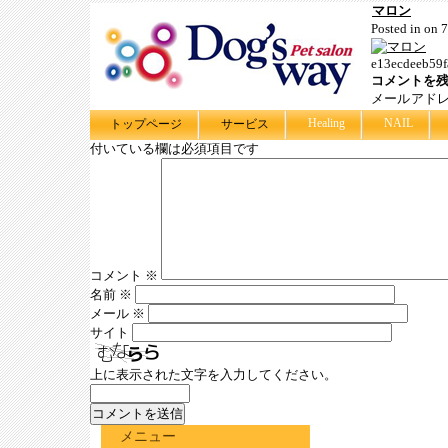
マロン
Posted in on
e13ecdeeb59f
コメントを
メールアド
Healing
NAIL
トップページ
サービス
付いている欄は必須項目です
コメント
※
名前
※
メール
※
サイト
上に表示された文字を入力してください。
メニュー