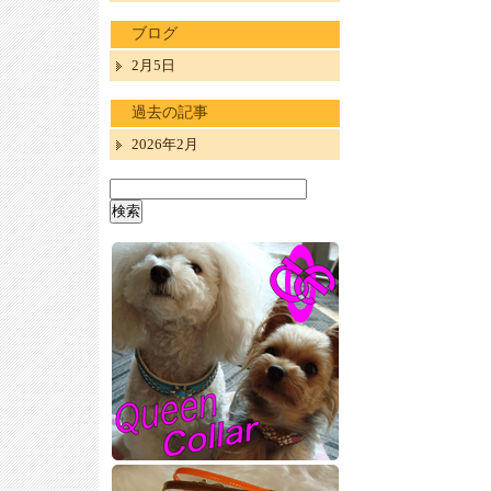
ブログ
2月5日
過去の記事
2026年2月
検
索: