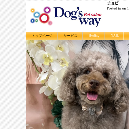
チョビ
Posted in on
Healing
NAIL
トップページ
サービス