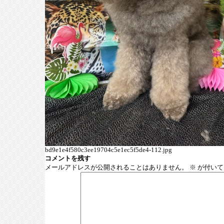
bd9e1e4f580c3ee19704c5e1ec5f5de4-112.jpg
コメントを残す
メールアドレスが公開されることはありません。
※
が付いて