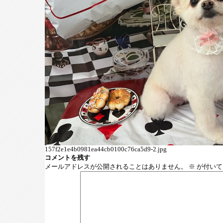
157f2e1e4b0981ea44cb0100c76ca5d9-2.jpg
コメントを残す
メールアドレスが公開されることはありません。
※
が付いて