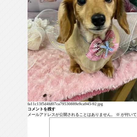
fa11c13f5d4fd07ca79530889e9ca945-92.jpg
コメントを残す
メールアドレスが公開されることはありません。
※
が付いて