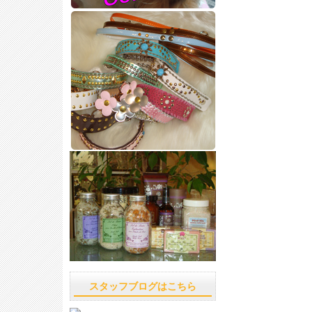
スタッフブログはこちら