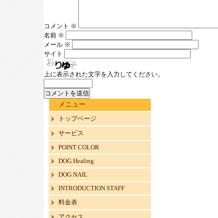
コメント
※
名前
※
メール
※
サイト
上に表示された文字を入力してください。
メニュー
トップページ
サービス
POINT COLOR
DOG Healing
DOG NAIL
INTRODUCTION STAFF
料金表
アクセス