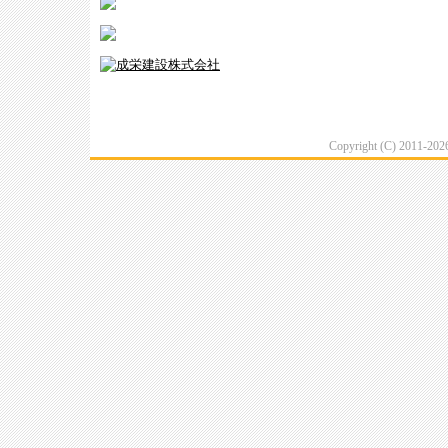
Copyright (C) 2011-20