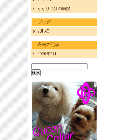
かかりつけの病院
ブログ
2月5日
過去の記事
2026年2月
検
索: