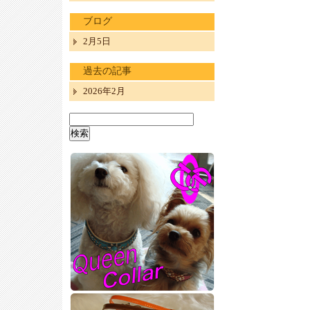
ブログ
2月5日
過去の記事
2026年2月
検
索: