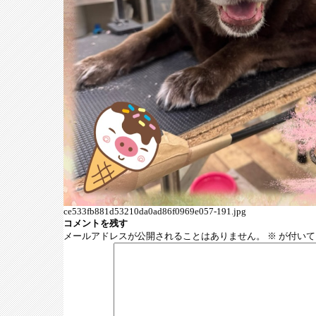
ce533fb881d53210da0ad86f0969e057-191.jpg
コメントを残す
メールアドレスが公開されることはありません。
※
が付いて