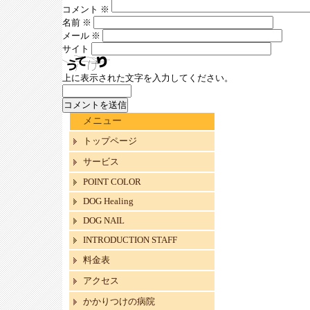
コメント
※
名前
※
メール
※
サイト
上に表示された文字を入力してください。
メニュー
トップページ
サービス
POINT COLOR
DOG Healing
DOG NAIL
INTRODUCTION STAFF
料金表
アクセス
かかりつけの病院